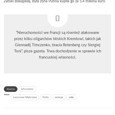
Zatoki Biskajskiej. Była żona Putina kupiła go za 5,4 miliona euro.
“Nieruchomości we Francji są również atakowane
przez kilku oligarchów bliskich Kremlowi, takich jak
Giennadij Timczenko, bracia Rotenberg czy Siergiej
Toni”, pisze gazeta. Trwa dochodzenie w sprawie ich
francuskiej własności.
Source
informator
Lazurowe Wybrzeże
Putin
sankcje
willa