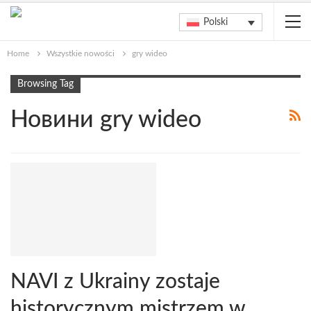
Polski
Home
Wszystkie nowości
gry wideo
Browsing Tag
Новини gry wideo
NAVI z Ukrainy zostaje
historycznym mistrzem w