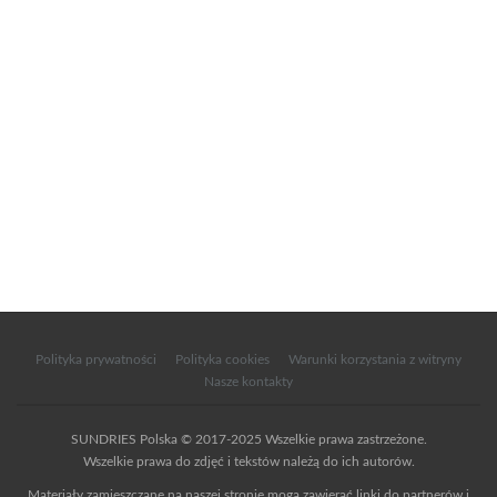
Polityka prywatności
Polityka cookies
Warunki korzystania z witryny
Nasze kontakty
SUNDRIES Polska © 2017-2025 Wszelkie prawa zastrzeżone.
Wszelkie prawa do zdjęć i tekstów należą do ich autorów.
Materiały zamieszczane na naszej stronie mogą zawierać linki do partnerów i